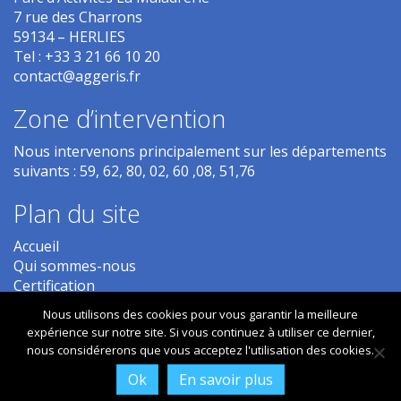
7 rue des Charrons
59134
–
HERLIES
Tel :
+33 3 21 66 10 20
contact@aggeris.fr
Zone d’intervention
Nous intervenons principalement sur les départements
suivants : 59, 62, 80, 02, 60 ,08, 51,76
Plan du site
Accueil
Qui sommes-nous
Certification
Etude des sols
Nous utilisons des cookies pour vous garantir la meilleure
Diagnostic
expérience sur notre site. Si vous continuez à utiliser ce dernier,
Contrôles et Expertises
nous considérerons que vous acceptez l'utilisation des cookies.
Contactez-nous
Ok
En savoir plus
Une réalisation de l’agence
INGLOBO