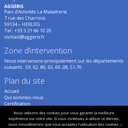
AGGERIS
Parc d’Activités La Maladrerie
7 rue des Charrons
59134
–
HERLIES
Tel :
+33 3 21 66 10 20
contact@aggeris.fr
Zone d’intervention
Nous intervenons principalement sur les départements
suivants : 59, 62, 80, 02, 60 ,08, 51,76
Plan du site
Accueil
Qui sommes-nous
Certification
Etude des sols
Nous utilisons des cookies pour vous garantir la meilleure
Diagnostic
expérience sur notre site. Si vous continuez à utiliser ce dernier,
Contrôles et Expertises
nous considérerons que vous acceptez l'utilisation des cookies.